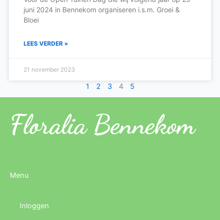
juni 2024 in Bennekom organiseren i.s.m. Groei &
Bloei
LEES VERDER »
21 november 2023
1
2
3
4
5
Floralia Bennekom
Menu
Inloggen