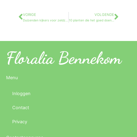
VORIGE
VOLGENDE
Vorige
Volg
Duizenden kijkers voor zeldzame cactus die in Cambridge tot bloei komt
10 planten die het goed doen op zandgrond
Floralia Bennekom
Menu
Inloggen
Contact
Privacy