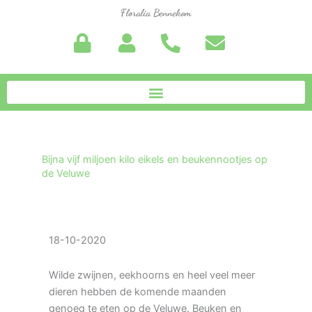
Ga
Floralia Bennekom
naar
de
inhoud
Bijna vijf miljoen kilo eikels en beukennootjes op
de Veluwe
18-10-2020
Wilde zwijnen, eekhoorns en heel veel meer
dieren hebben de komende maanden
genoeg te eten op de Veluwe. Beuken en