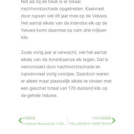
Net als bij de beuk is er lokaal
nachtvorstschade opgetreden. Kaalvraat
door rupsen viel dit jaar mee op de Veluwe.
Het aantal eikels van de inlandse eik op de
Veluwe komt daarmee op ruim drie miljoen
kilo.
Zoals vorig jaar al verwacht, viel het aantal
eikels van de Amerikaanse eik tegen. Dat is
veroorzaakt door nachtvorstschade en
rupsenvraat vorig voorjaar. Daardoor waren
er alleen maar plaatselijk eikels te vinden met
een geschat totaal van 170 duizend kilo op
de gehele Veluwe.
VORIGE
VOLGENDE
Vorige
Volg
Fruitshow Museumtuin ’t Olde Ras
“HELLEBORUS” KERSTROOS