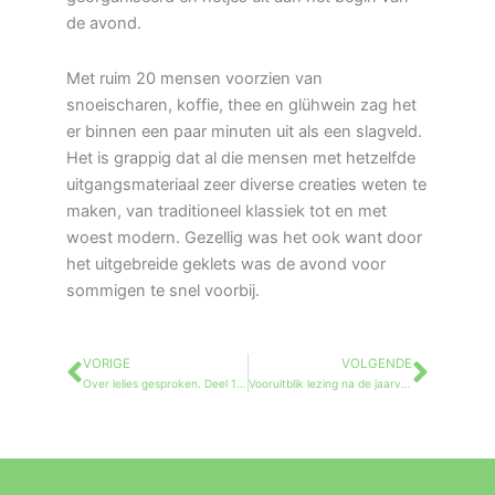
de avond.
Met ruim 20 mensen voorzien van
snoeischaren, koffie, thee en glühwein zag het
er binnen een paar minuten uit als een slagveld.
Het is grappig dat al die mensen met hetzelfde
uitgangsmateriaal zeer diverse creaties weten te
maken, van traditioneel klassiek tot en met
woest modern. Gezellig was het ook want door
het uitgebreide geklets was de avond voor
sommigen te snel voorbij.
VORIGE
VOLGENDE
Vorige
Volg
Over lelies gesproken. Deel 1. Walter Prinsze.
Vooruitblik lezing na de jaarvergadering door Sander Onsman